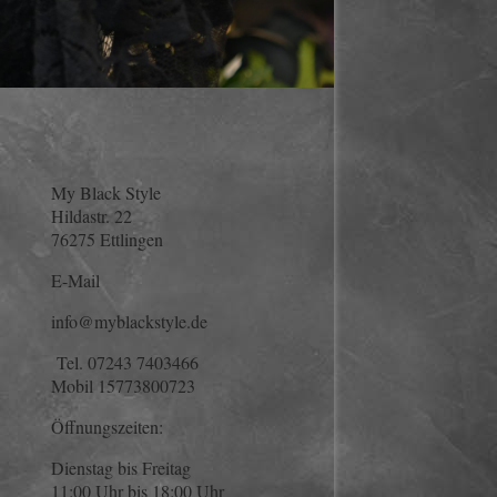
My Black Style
Hildastr. 22
76275 Ettlingen
E-Mail
info@myblackstyle.de
Te
l. 07243 7403466
Mobil 15773800723
Öffnungszeiten:
Dienstag bis Freitag
11:00 Uhr bis 18:00 Uhr