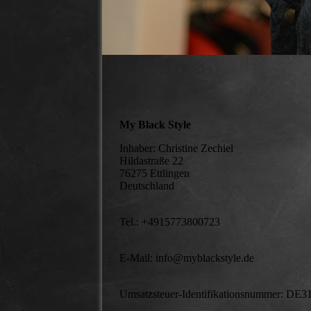
My Black Style
Inhaber: Christine Zechiel
Hildastraße 22
76275 Ettlingen
Deutschland
Tel.: +4915773800723
E-Mail: info@myblackstyle.de
Umsatzsteuer-Identifikationsnummer: DE